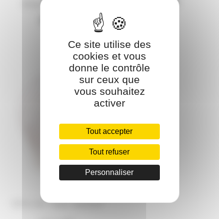
59.00
€
MAQUILLÉE 12 ans
59.00
€
Ce site utilise des
cookies et vous
donne le contrôle
sur ceux que
vous souhaitez
activer
Tout accepter
Tout refuser
Personnaliser
TÊTE EN TISSU ENFANT