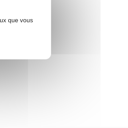
ceux que vous