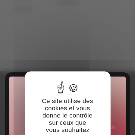
169.00
€
69.00
€
Ce site utilise des
REJOIGNEZ-NOUS
cookies et vous
donne le contrôle
sur ceux que
vous souhaitez