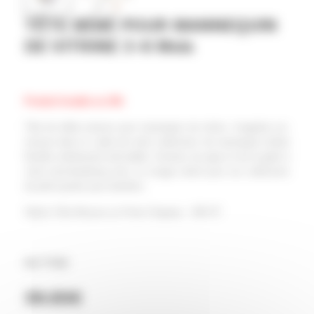
TÊTE BÉBÉ POUR MANNEQUIN
DE VITRINE 3-6 Mois
Produit livrable en 24h
Tête de bébé unisexe pour mannequin de vitrine. Imaginée sur-
mesure dans le cadre de notre collections de mannequin enfant
flexible entièrement articulable. Amenez du peps et de la gaité à
votre merchandising avec ce visage coloré pour vos collections
de prêt-à-porter pour bambins.
Option Tête Mousse ou Porte Chapeau : 29€ HT
Ref TY502
39.00
€