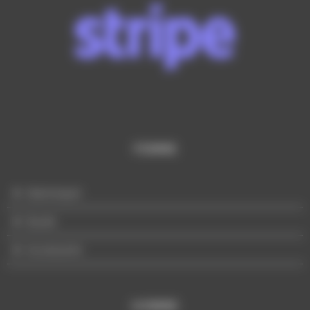
FEMME
Mannequin
Buste
Accessoire
HOMME