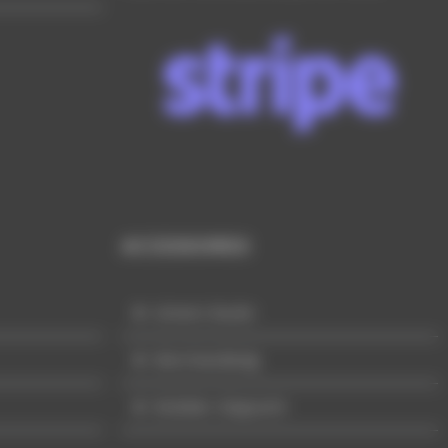
ACCESSOIRES
Univers Buste
Merchandising
Mobilier d'appoint