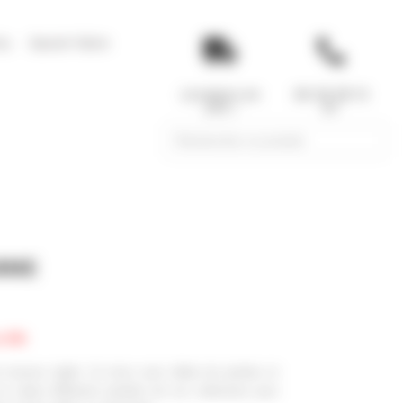
tu
Savoir-faire
Livraison en
06 29 59 13
24h !
97
Search
for:
MME
en 24h
mousse rigide. Ce torso avec début de jambes et
 valeur différents produits de vos collections pour