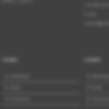
+ 33 (0)6 29 
E-mail:
c
ontact@sud
FEMME
HOMME
Mannequin
Mannequ
Buste
Buste
Accessoire
Accessoi