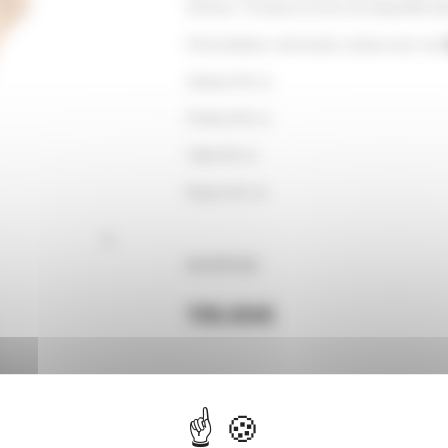
femmes. Ce buste en tissu est disponible da
Personnalisez votre buste couture avec nos
Hauteur 84 cm
Poitrine 94 cm
Taille 68 cm
Bassin 91 cm
Ref BTF216
119.00
€