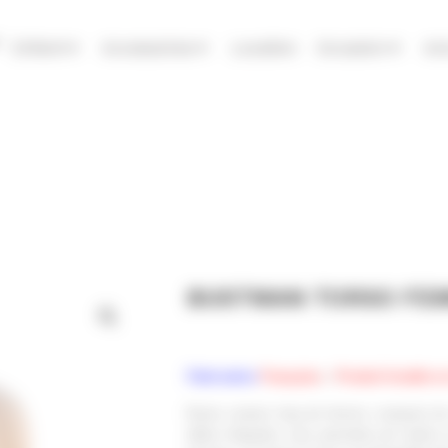
Enfant
Accessoires
Location
Occasion
Ac
BUSTMAN TORSO FE
Fabrication
Française
–
Produit livrable 
Buste couture long de femme composé de 
début d’épaules vous permettra de mettre en