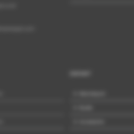
59 13 97
mannequin.com
ENFANT
in
Mannequin
Buste
re
Accessoire