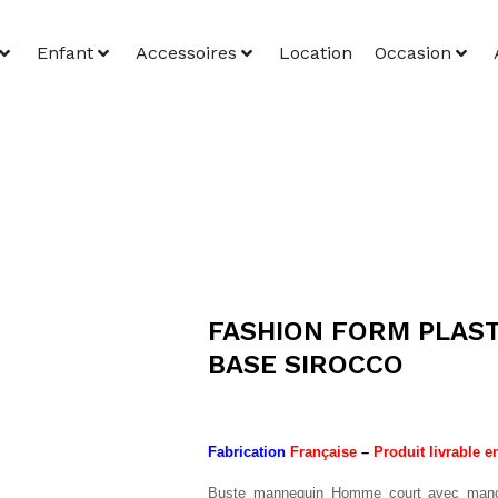
Enfant
Accessoires
Location
Occasion
FASHION FORM PLAS
BASE SIROCCO
Fabrication
Française
–
Produit livrable 
Buste mannequin Homme court avec manch