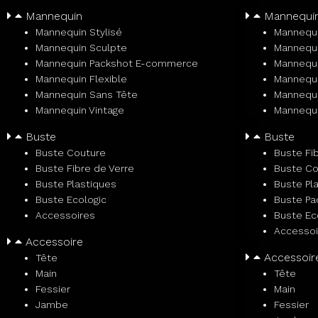
Mannequin
Mannequi
Mannequin Stylisé
Mannequi
Mannequin Sculpte
Mannequi
Mannequin Packshot E-commerce
Mannequ
Mannequin Flexible
Mannequi
Mannequin Sans Tête
Mannequi
Mannequin Vintage
Mannequi
Buste
Buste
Buste Couture
Buste Fi
Buste Fibre de Verre
Buste Co
Buste Plastiques
Buste Pl
Buste Ecologic
Buste P
Accessoires
Buste Ec
Accessoi
Accessoire
Accessoir
Tête
Main
Tête
Fessier
Main
Jambe
Fessier