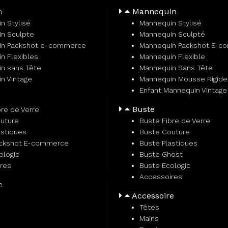
n
Mannequin
n Stylisé
Mannequin Stylisé
n Sculpte
Mannequin Sculpté
in Packshot e-commerce
Mannequin Packshot E-c
n Flexibles
Mannequin Flexible
n sans Tête
Mannequin Sans Tête
n Vintage
Mannequin Mousse Rigide
Enfant Mannequin Vintage
Buste
bre de Verre
uture
Buste Fibre de Verre
astiques
Buste Couture
ackshot E-commerce
Buste Plastiques
ologic
Buste Ghost
res
Buste Ecologic
Accessoires
e
Accessoire
Têtes
Mains