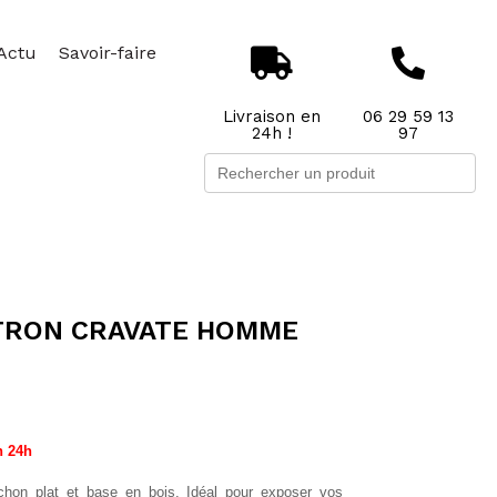
Actu
Savoir-faire
Livraison en
06 29 59 13
24h !
97
Search
for:
TRON CRAVATE HOMME
en 24h
on plat et base en bois. Idéal pour exposer vos