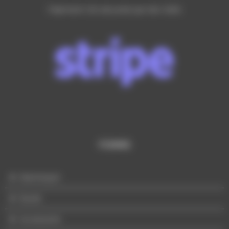
Paiement CB sécurisé par lien SMS
FEMME
Mannequin
Buste
Accessoire