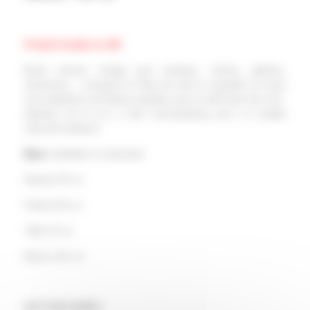
Produit livrable en 24h
Buste homme vintage pour boutique, vitrines, galeries,
showrooms… Composé en Fibre de verre et maquillé à la main
vous bénéficiez de finitions parfaites pour un effet rétro très chic.
Apportez de la vie à votre merchandising avec ce modèle
masculin tendance.
Base
modifiable sur demande.
Hauteur 94 cm
Poitrine 95 cm
Taille 78 cm
Bassin 101 cm
Ref IY150-CHARLY