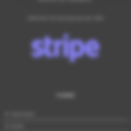
Paiement CB sécurisé par lien SMS
FEMME
Mannequin
Buste