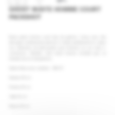
GHOST BUSTE HOMME COURT
PACKSHOT
Buste ghost homme court haut de gamme. Conçu avec des
découpes extrêmement précises il mettra parfaitement en valeur
vos collections de prêt-à-porter pour hommes sur vos sites e-
commerces. Modulez votre buste homme invisible pour un
résultat tout en transparence.
Option Base avec roulettes : 99€ HT
Hauteur 69 cm
Poitrine 93 cm
Taille 81 cm
Bassin 93 cm