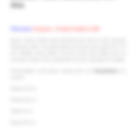
Ans
Fabrication
Française
–
Produit livrable en 24h
Buste couture enfant style industriel avec bras en bois articulés
idéal pour varier vos présentations de tenues pour petits de 3 à 4
ans. Modèle vitrine enfant recouvert d’une toile vieillie posé sur
une base mistral. Une composition à la fois classique et vintage.
Personnalisez votre buste couture avec nos
Accessoires
sur-
mesure
Hauteur 44 cm
Poitrine 56 cm
Taille 52 cm
Bassin 58 cm