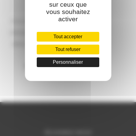
sur ceux que
vous souhaitez
activer
FASHION FORM BUSTE
ENFANT VINTAGE AVEC
Tout accepter
BRAS AMOVIBLES 6/8
Tout refuser
ans
Personnaliser
389.00
€
REJOIGNEZ-NOUS