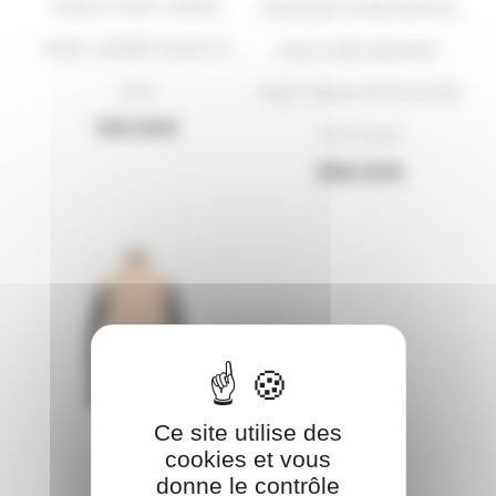
EVOLUTION TORSO
FASHION FORM BUSTE
AVEC JERSEY NOIR 14
COUTURE ENFANT
ans
AVEC BRAS ARTICULÉS
129.00
€
10/12 ans
389.00
€
Ce site utilise des
cookies et vous
donne le contrôle