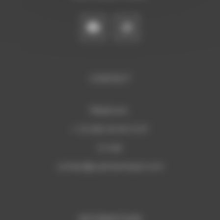
CONTACT
Téléphone:
+ 33 (0)6 29 59 13 97
E-mail:
c
ontact@sudmannequin.com
INFORMATIONS