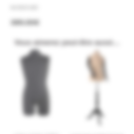
Ref BCE4-1/BO
389.00
€
Vous aimerez peut-être aussi…