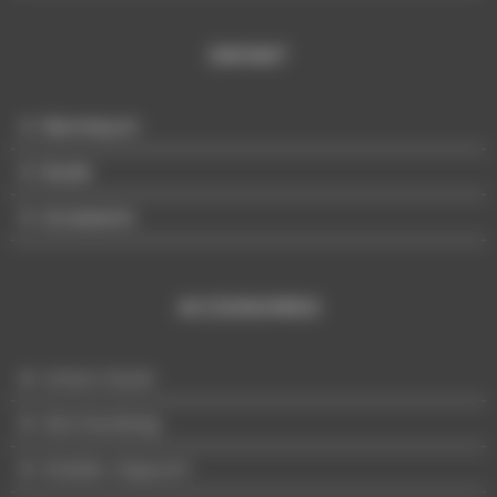
ENFANT
Mannequin
Buste
Accessoire
ACCESSOIRES
Univers Buste
Merchandising
Mobilier d'appoint