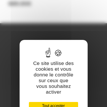
669.00
€
REJOIGNEZ-NOUS
Ce site utilise des
cookies et vous
donne le contrôle
sur ceux que
vous souhaitez
CONTACT
activer
Téléphone:
Tout accepter