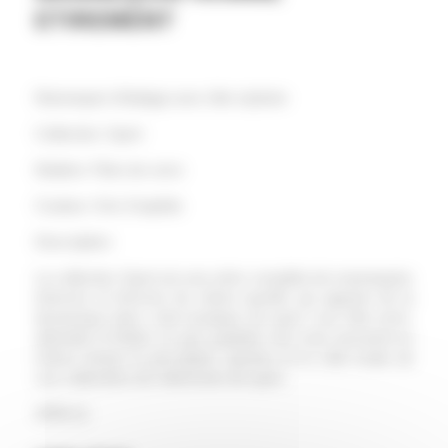
ETIREMENT
Mannequin d’étalage avec tête stylisée
Collection: Sport
Matière: Fibre de verre
Couleur: Gris Graphite
Description:
La collection Sport est une série complète de mannequins
(homme et femme) de vitrine sportifs qui apporte de la
dynamique dans votre boutique de sport. Leur tête semi-
abstraite et finition en gris graphite mat vous assurent en
même temps la perception sportive et le côté mode de
vos collections de vêtements de sport
.
SPM-11