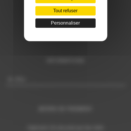
+ 33 (0)6 29 59 13 97
Tout refuser
E-mail:
Personnaliser
c
ontact@sudmannequin.com
INFORMATIONS
Infos
MOYEN DE PAIEMENT
Paiement CB sécurisé par lien SMS