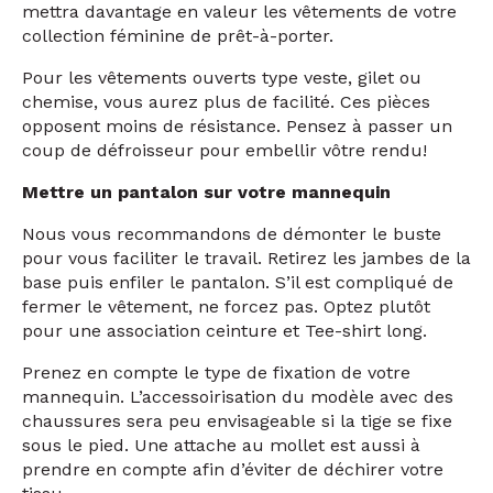
A
noter pour le mannequin femme, il est tout
à
fait
possible de lui mettre un soutient gorge. Ceci
mettra davantage en valeur les vêtements de votre
collection féminine de prêt-
à
-porter.
Pour les vêtements ouverts type veste, gilet ou
chemise, vous aurez plus de facilité. Ces pièces
opposent moins de résistance. Pensez
à
passer un
coup de défroisseur pour embellir vôtre rendu!
Mettre un pantalon sur votre mannequin
Nous vous recommandons de démonter le buste
pour vous faciliter le travail. Retirez les jambes de la
base puis enfiler le pantalon. S’il est compliqué de
fermer le vêtement, ne forcez pas. Optez plutôt
pour une association ceinture et Tee-shirt long.
Prenez en compte le type de fixation de votre
mannequin. L’accessoirisation du modèle avec des
chaussures sera peu envisageable si la tige se fixe
sous le pied. Une attache au mollet est aussi
à