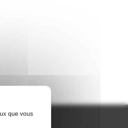
ceux que vous