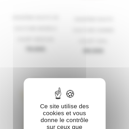
VENDÔME BUSTE DE
VENDÔME BUSTE
COUTURE MODÈLE
COUTURE HOMME
COURT MEDIUM
COURT XXXL
79.00
€
99.00
€
Ce site utilise des
cookies et vous
donne le contrôle
sur ceux que