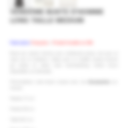
VENDÔME BUSTE D’HOMME
LONG TAILLE MEDIUM
Fabrication
Française
–
Produit livrable en 24h
Buste de couture homme avec revêtement jersey noir pour un
style chic et tendance. Optez pour ce modèle couture homme
qui mettra en valeur votre marchandising. Autres tissus
disponibles sur demande.
Personnalisez votre buste couture avec nos
Accessoires
sur-
mesure
Hauteur 71 cm
Poitrine 95 cm
Taille 84,5 cm