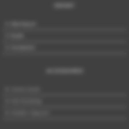
ENFANT
Mannequin
Buste
Accessoire
ACCESSOIRES
Univers Buste
Merchandising
Mobilier d'appoint