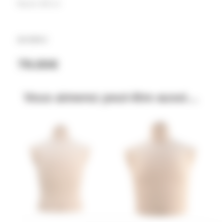
Bassin 100 cm
Ref BH4-2
79.00
€
Vous aimerez peut-être aussi…