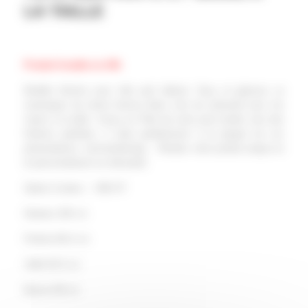
LA TAILLE
Produit livrable en 24h
Modèle féminin avec tête œuf debout. Sexy et glamour ce
mannequin de vitrine femme blanc mat est présenté avec les
mains à la taille. Conçu en Fibre de verre pour tendre vers des
finitions parfaites, il siéra parfaitement à la plupart de vos
présentations, merchandisings… Rendez votre produit unique en
le personnalisant sur demande.
Option Couleur : +39€ HT
Hauteur 184 cm
Poitrine 86,4 cm
Taille 64,5 cm
Bassin 89 cm