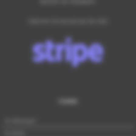
MOYEN DE PAIEMENT
Paiement CB sécurisé par lien SMS
FEMME
Mannequin
Buste