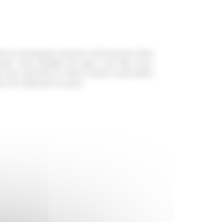
lète de mannequins (homme et femme) de vitrine
dans votre boutique de sport. Leur tête semi-
 mat vous assurent en même temps la perception
ions de vêtements de sport.