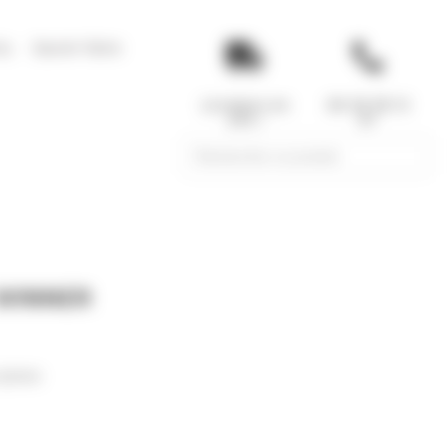
tu
Savoir-faire
Livraison en
06 29 59 13
24h !
97
Search
for:
WINNER
ylisée