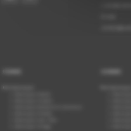
+ 33 (0)6 29 
E-mail:
c
ontact@sud
FEMME
HOMME
Mannequin
Mannequi
Mannequin Stylisé
Mannequi
Mannequin Sculpte
Mannequi
Mannequin Packshot E-commerce
Mannequ
Mannequin Flexible
Mannequi
Mannequin Sans Tête
Mannequi
Mannequin Vintage
Mannequi