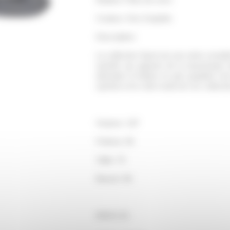
Couleur: Gris Graphite
Description:
La collection Sport est une série comp
sportifs qui apporte de la dynamique 
abstraite et finition en gris graphite
sportive et le côté mode de vos collect
Hauteur: 187
Poitrine: 96
Taille: 79
Bassin: 96
MNHJ-01