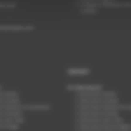
Conditions Générales de 
59 13 97
Location
mannequin.com
ENFANT
n
Mannequin
n Stylisé
Mannequin Stylisé
n Sculpte
Mannequin Sculpté
in Packshot e-commerce
Mannequin Packshot E-c
n Flexibles
Mannequin Flexible
n sans Tête
Mannequin Sans Tête
n Vintage
Mannequin Mousse Rigide