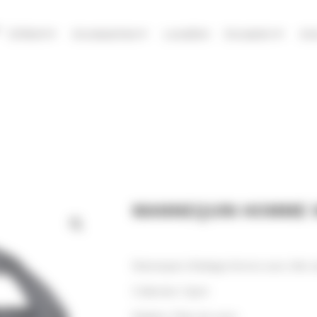
Enfant
Accessoires
Location
Occasion
Ac
MANNEQUIN HOMME 
Mannequin d’étalage femme avec tête st
Collection: Sport
Matière: Fibre de verre