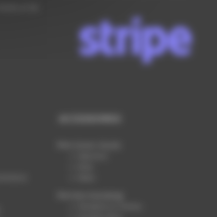
Vente et de
ACCESSOIRES
Univers Buste
Manchon
Bras
ommerce
Base
Merchandising
Penderie et Cintres
Produits Plexi