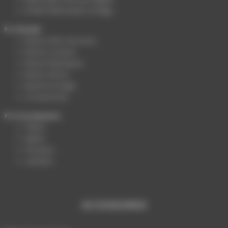
Enfant Mannequin Vintage
Buste
Buste Fibre de Verre
Buste Couture
Buste Plastiques
Buste Ghost
Buste Ecologic
Accessoires
Accessoire
Têtes
Mains
Fessiers
Jambes
ACCESSOIRES