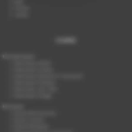
Main
Fessier
Jambe
HOMME
Mannequin
Mannequin Stylisé
Mannequin Sculpte
Mannequin Packshot e-commerce
Mannequin Flexibles
Mannequin sans Tête
Mannequin Vintage
Buste
Buste Fibre de Verre
Buste Couture
Buste Plastiques