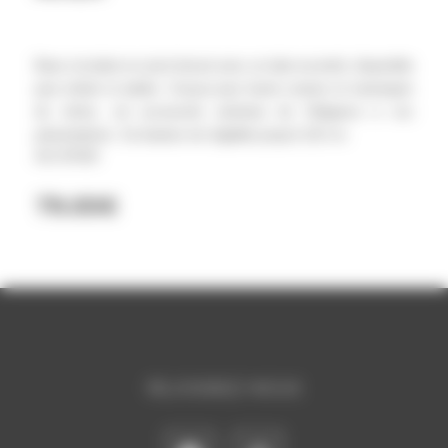
Base circulaire en acier brossé avec un tube excentré, disponible
pour enfant et adulte. Conçue pour buste couture et mannequin
de vitrine, cet accessoire amènera de l’élégance à vos
présentations. Sa hauteur est réglable jusqu’à 115 cm.
Ref DP606
79.00
€
REJOIGNEZ-NOUS