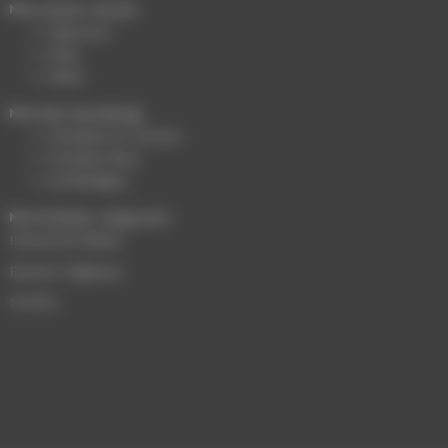
Univers Buste
Manchon
Bras
Base
Merchandising
Penderie et Cintres
Produits Plexi
Emballages
Mobilier d'appoint
Présentoir Métal
Bustes Originaux
Socles