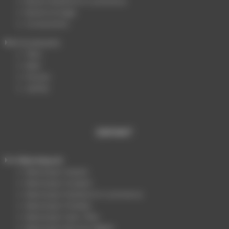
Buste Packshot E-commerce
Buste Ecologic
Accessoires
Accessoire
Tête
Main
Fessier
Jambe
ENFANT
Mannequin
Mannequin Stylisé
Mannequin Sculpté
Mannequin Packshot E-commerce
Mannequin Flexible
Mannequin Sans Tête
Mannequin Mousse Rigide