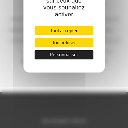
sur ceux que
vous souhaitez
activer
RUNWAY MANNEQUIN
RUNWAY MANNEQUIN
MASCULIN SEXY POUR
VITRINE HOMME
Tout accepter
VITRINE AVEC VISAGE
MUSCLÉ PEAU NOIR ET
Tout refuser
MAQUILLÉ
TÊTE RÉALISTE
Personnaliser
629.00
€
629.00
€
REJOIGNEZ-NOUS