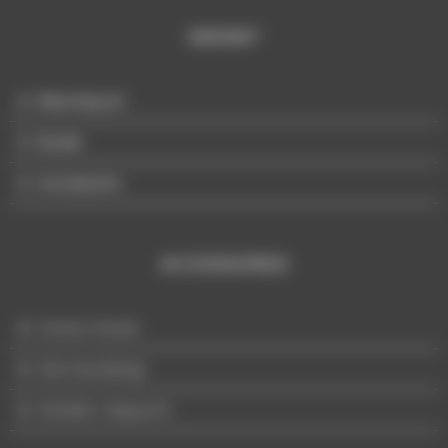
ENFANT
Mannequin
Buste
Accessoire
ACCESSOIRES
Univers Buste
Merchandising
Mobilier d'appoint