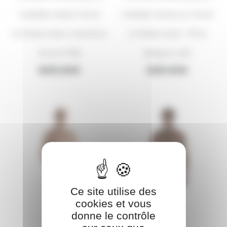
HOMME ASSIS POUR
HOMME MUSCLÉ POUR
VITRINE AVEC CHEVEUX
VITRINE AVEC TÊTE
SCULPTÉS
MAQUILLÉE
609.00
€
629.00
€
Ce site utilise des
cookies et vous
donne le contrôle