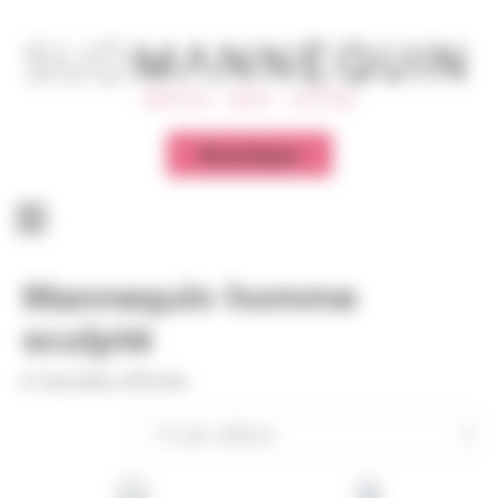
Panneau de gestion des cookies
Boutique
Mannequin homme
sculpté
8 résultats affichés