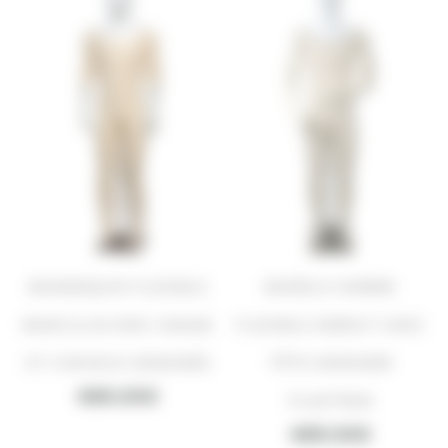
MANNEQUIN FLEXIBLE
MODÈLE HOMME
MASCULIN AVEC VISAGE
FLEXIBLE DEBOUT AVEC
ET CHEVEUX DESSINÉS
TÊTE DESSINÉE
489.00
€
PLASTRON
489.00
€