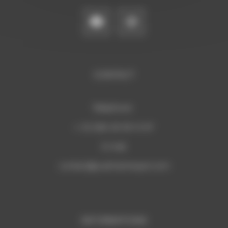
CONTACT
Téléphone:
+ 33 (0)6 29 59 13 97
E-mail:
c
ontact@sudmannequin.com
INFORMATIONS